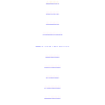
企業理念
榮譽資質
客戶來訪
營業執照公示
91视频免费版產品
PO膜係列
功能膜係列
地膜係列
包裝膜係列
土工膜係列