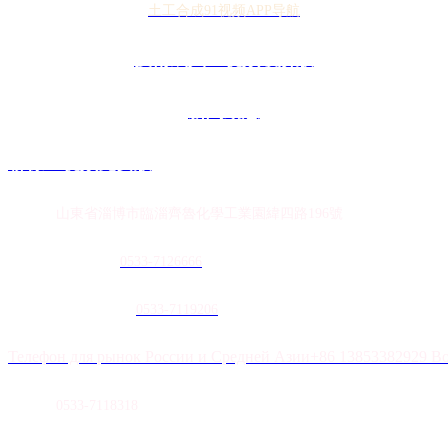
土工合成91视频APP导航
技術成人91视频破解版
新聞動態
聯係91视频免费版
地址：
山東省淄博市臨淄齊魯化學工業園緯四路196號
農膜銷售熱線：
0
533-7126666
土工膜銷售熱線：
0533-7119206
Телефон для рынок России и Средней Азии+86 13853382929 В
傳真：
0533-7118318