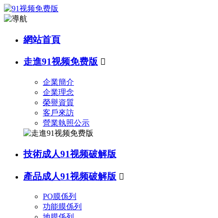
網站首頁
走進91视频免费版

企業簡介
企業理念
榮譽資質
客戶來訪
營業執照公示
技術成人91视频破解版
產品成人91视频破解版

PO膜係列
功能膜係列
地膜係列