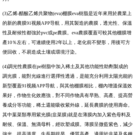
(3)乙烯-醋酸乙烯共聚物(eva)棚膜eva樹脂是近年來用於農業上
的新的農膜91视频APP导航，用其製造的農膜，透光性、保溫
性及耐候性都強於pvc或pe農膜。eva農膜覆蓋可較其他棚膜增
產10％左右，可連續使用2年以上，老化前不變形，用後可方
便回收，不易造成土壤或環境汙染。
(4)調光性農膜在pe樹脂中加入稀土及其他功能性助劑製成的
調光膜，能對光線進行選擇性透過，是能充分利用太陽光能的
新型覆蓋91视频APP导航，與其他棚膜相比，棚內增溫保溫效
果好，作物生化效應強，對不同作物具有早熟、高產、提高營
養成分等功能，稀土還能吸收紫外線，延長農膜的使用壽命。
其中葉菜類專用紫光膜(韭菜膜)就是在薄膜內加入紫色母料及
耐候、保溫、無滴母料，經吹塑成膜。薄膜呈微藍紫色，減少
強光，提高溫度，生長期提早，優質高產。適用於韭菜及多種