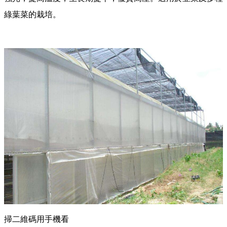
綠葉菜的栽培。
掃二維碼用手機看