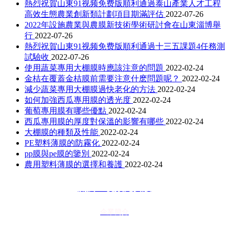
熱烈祝賀山東91视频免费版順利通過泰山產業人才工程
高效生態農業創新類計劃項目期滿評估
2022-07-26
2022年設施農業與農膜新技術學術研討會在山東淄博舉
行
2022-07-26
熱烈祝賀山東91视频免费版順利通過十三五課題4任務測
試驗收
2022-07-26
使用蔬菜專用大棚膜時應該注意的問題
2022-02-24
金桔在覆蓋金桔膜前需要注意什麽問題呢？
2022-02-24
減少蔬菜專用大棚膜過快老化的方法
2022-02-24
如何加強西瓜專用膜的透光度
2022-02-24
葡萄專用膜有哪些優點
2022-02-24
西瓜專用膜的厚度對保溫的影響有哪些
2022-02-24
大棚膜的種類及性能
2022-02-24
PE塑料薄膜的防霧化
2022-02-24
pp膜與pe膜的鑒別
2022-02-24
農用塑料薄膜的選擇和養護
2022-02-24
關於91视频免费版
企業簡介