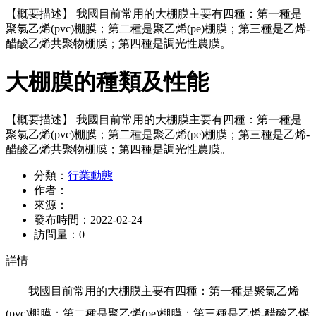
【概要描述】
我國目前常用的大棚膜主要有四種：第一種是
聚氯乙烯(pvc)棚膜；第二種是聚乙烯(pe)棚膜；第三種是乙烯-
醋酸乙烯共聚物棚膜；第四種是調光性農膜。
大棚膜的種類及性能
【概要描述】
我國目前常用的大棚膜主要有四種：第一種是
聚氯乙烯(pvc)棚膜；第二種是聚乙烯(pe)棚膜；第三種是乙烯-
醋酸乙烯共聚物棚膜；第四種是調光性農膜。
分類：
行業動態
作者：
來源：
發布時間：
2022-02-24
訪問量：
0
詳情
我國目前常用的大棚膜主要有四種：第一種是聚氯乙烯
(pvc)棚膜；第二種是聚乙烯(pe)棚膜；第三種是乙烯-醋酸乙烯