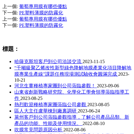
上一個
:
葡萄專用膜有哪些優點
下一個
:
PE塑料薄膜的防霧化
上一個
:
葡萄專用膜有哪些優點
下一個
:
PE塑料薄膜的防霧化
相關資訊
標題：
哈薩克斯坦客戶到公司洽談交流
2023-11-15
“千噸級聚乙烯改性新型綠色降解地膜產業化項目降解地
膜專業生產線”課題任務現場測試驗收會圓滿完成
2023-
10-21
河北生薑種植專家團到公司蒞臨參觀！
2023-09-06
山東省創新戰略研究院、化學化工學會領導蒞臨指導工
作
2023-08-25
熱烈歡迎種植專家團蒞臨公司參觀
2023-08-05
區人大主任盧華棟到廠裏調研
2023-06-24
萊州客戶到公司蒞臨參觀指導，了解公司產品品類、新
產品的功能、性能及使用情況。
2022-08-10
吹膜常見問題原因分析
2022-08-06