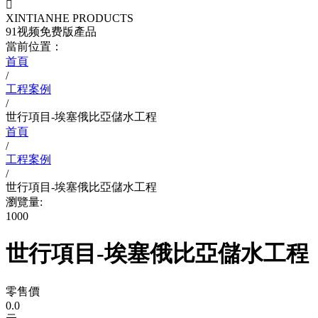

XINTIANHE PRODUCTS
91视频免费版產品
當前位置：
首頁
/
工程案例
/
世行項目-埃塞俄比亞儲水工程
首頁
/
工程案例
/
世行項目-埃塞俄比亞儲水工程
瀏覽量:
1000
世行項目-埃塞俄比亞儲水工程
零售價
0.0