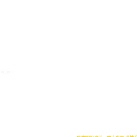
олодя
掃碼立即聯係