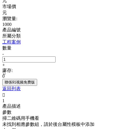
元
市場價
元
瀏覽量:
1000
產品編號
所屬分類
工程案例
數量
-
+
庫存:

0
聯係91视频免费版
返回列表

1
產品描述
參數
掃二維碼用手機看
未找到相應參數組，請於後台屬性模板中添加