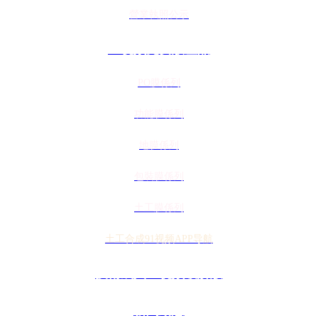
營業執照公示
91视频免费版產品
PO膜係列
功能膜係列
地膜係列
包裝膜係列
土工膜係列
土工合成91视频APP导航
技術成人91视频破解版
新聞動態